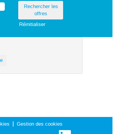
Réinitialiser
kies
Gestion des cookies
S