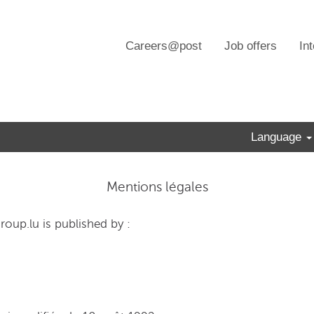
Careers@post
Job offers
In
Language
Mentions légales
roup.lu is published by :