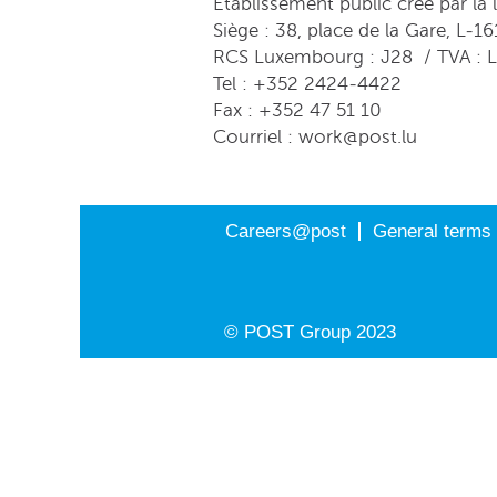
Etablissement public créé par la
Siège : 38, place de la Gare, L-
RCS Luxembourg : J28 / TVA :
Tel : +352 2424-4422
Fax : +352 47 51 10
Courriel : work@post.lu
Careers@post
General terms 
© POST Group 2023