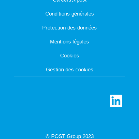
Conditions générales
Protection des données
Mentions légales
Cookies
Gestion des cookies
S
’
o
u
v
r
e
d
© POST Group 2023
a