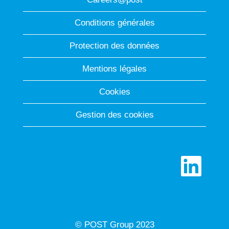
Conditions générales
Protection des données
Mentions légales
Cookies
Gestion des cookies
S
’
o
u
v
r
e
d
© POST Group 2023
a