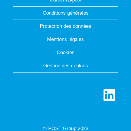
Conditions générales
Protection des données
Mentions légales
Cookies
Gestion des cookies
S
’
o
u
v
r
e
d
© POST Group 2023
a