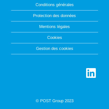
Conditions générales
Protection des données
Mentions légales
Cookies
Gestion des cookies
S
’
o
u
v
r
e
d
© POST Group 2023
a
n