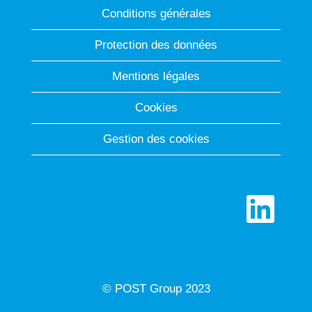
Conditions générales
Protection des données
Mentions légales
Cookies
Gestion des cookies
S
’
o
u
v
r
e
d
© POST Group 2023
a
n