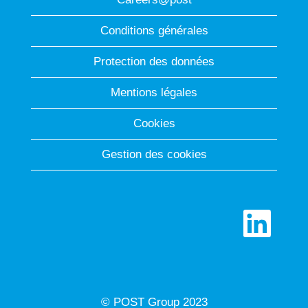
Conditions générales
Protection des données
Mentions légales
Cookies
Gestion des cookies
S
’
o
u
v
r
e
d
© POST Group 2023
a