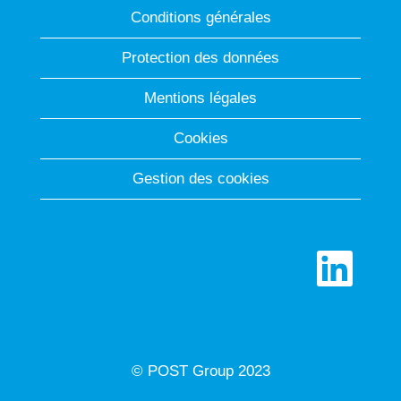
Conditions générales
Protection des données
Mentions légales
Cookies
Gestion des cookies
S
’
o
u
v
r
e
d
© POST Group 2023
a
n